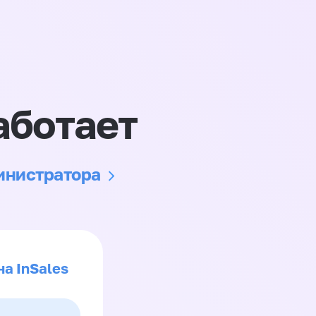
аботает
министратора
на InSales