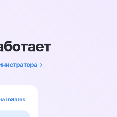
аботает
министратора
на InSales