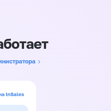
аботает
министратора
на InSales