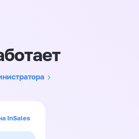
аботает
министратора
на InSales