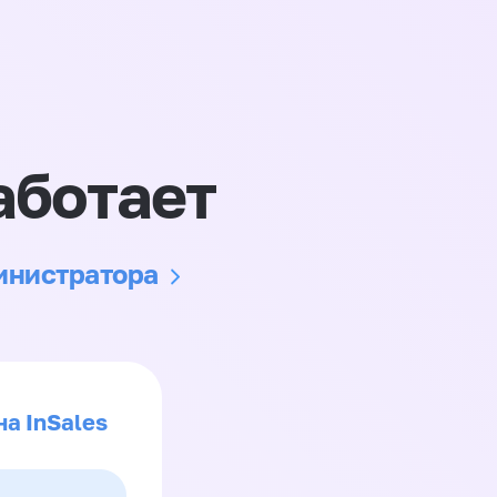
аботает
министратора
на InSales