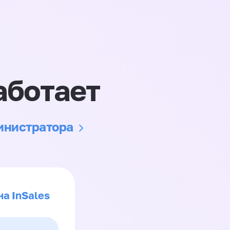
аботает
министратора
на InSales