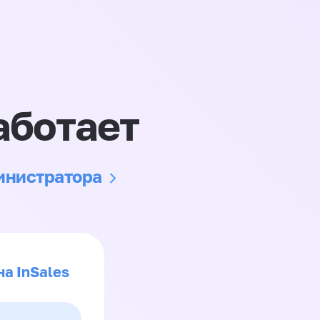
аботает
министратора
на InSales