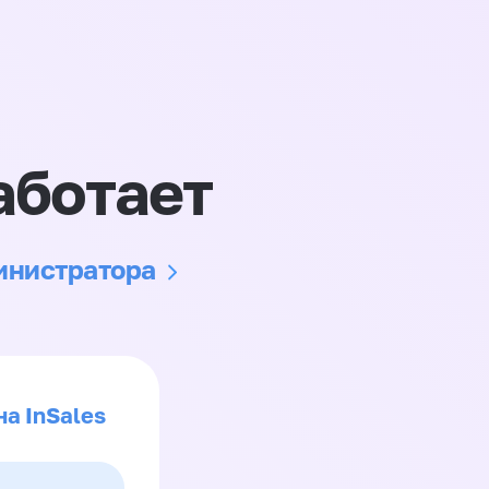
аботает
министратора
на InSales