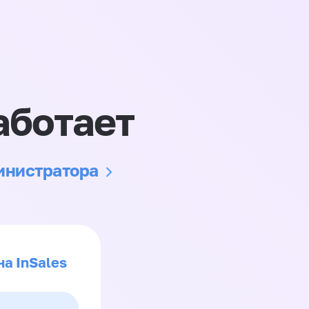
аботает
министратора
на InSales