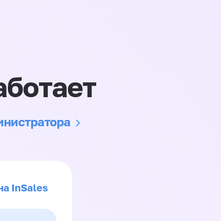
аботает
министратора
на InSales