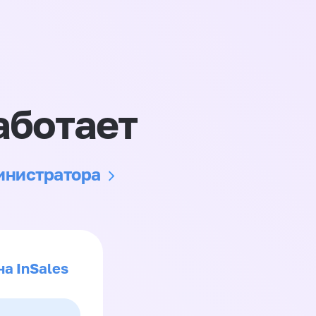
аботает
министратора
на InSales