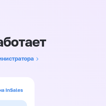
аботает
министратора
на InSales