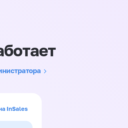
аботает
министратора
на InSales