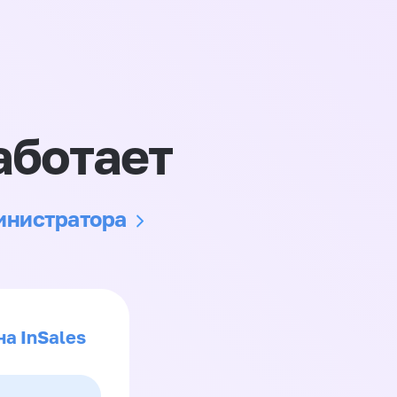
аботает
министратора
на InSales