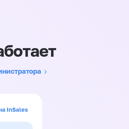
аботает
министратора
на InSales