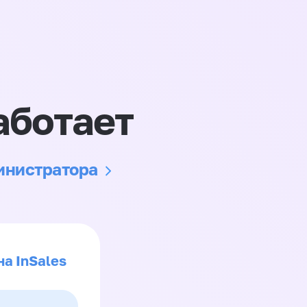
аботает
министратора
на InSales