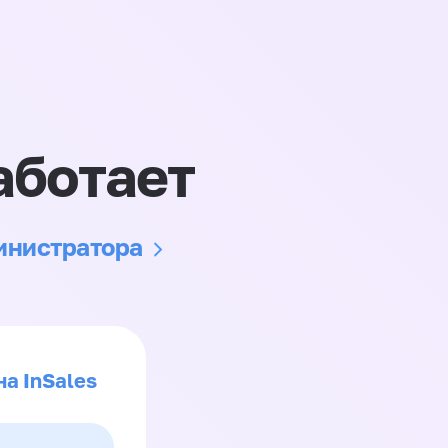
аботает
министратора
на InSales