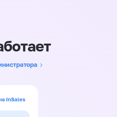
аботает
министратора
на InSales