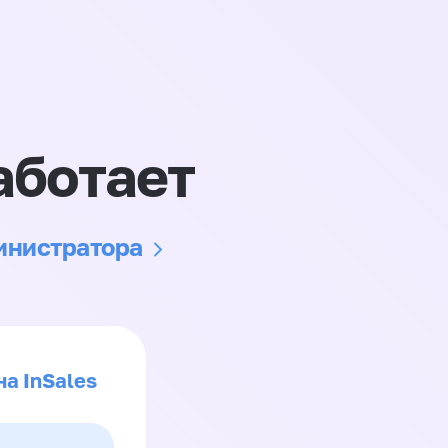
аботает
министратора
на InSales