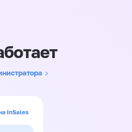
аботает
министратора
на InSales