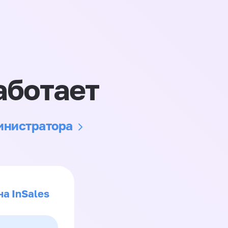
аботает
министратора
на InSales